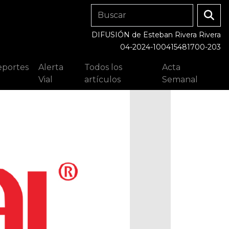
DIFUSIÓN de Esteban Rivera Rivera
04-2024-100415481700-203
portes
Alerta
Todos los
Acta
Vial
artículos
Semanal