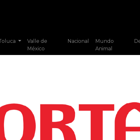
 Toluca
Valle de
Nacional
Mundo
De
México
Animal