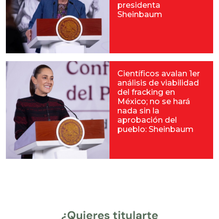
presidenta
Sheinbaum
Científicos avalan 1er
análisis de viabilidad
del fracking en
México; no se hará
nada sin la
aprobación del
pueblo: Sheinbaum