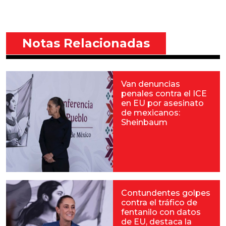
Notas Relacionadas
Van denuncias
penales contra el ICE
en EU por asesinato
de mexicanos:
Sheinbaum
Contundentes golpes
contra el tráfico de
fentanilo con datos
de EU, destaca la