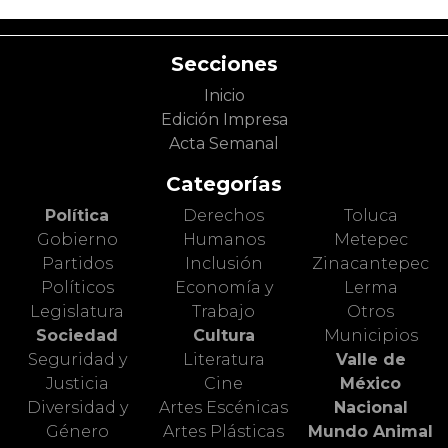
Secciones
Inicio
Edición Impresa
Acta Semanal
Categorías
Política
Derechos
Toluca
Gobierno
Humanos
Metepec
Partidos
Inclusión
Zinacantepec
Políticos
Economía y
Lerma
Legislatura
Trabajo
Otros
Sociedad
Cultura
Municipios
Seguridad y
Literatura
Valle de
Justicia
Cine
México
Diversidad y
Artes Escénicas
Nacional
Género
Artes Plásticas
Mundo Animal