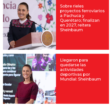
Sobre rieles
proyectos ferroviarios
a Pachuca y
Querétaro; finalizan
en 2027, reitera
Sheinbaum
Llegaron para
quedarse las
actividades
deportivas por
Mundial: Sheinbaum