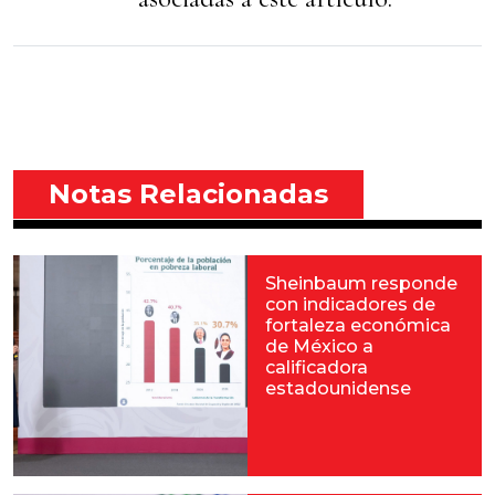
Notas Relacionadas
Sheinbaum responde
con indicadores de
fortaleza económica
de México a
calificadora
estadounidense