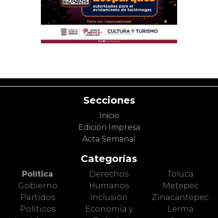
Secciones
Inicio
Edición Impresa
Acta Semanal
Categorías
Política
Derechos
Toluca
Gobierno
Humanos
Metepec
Partidos
Inclusión
Zinacantepec
Políticos
Economía y
Lerma