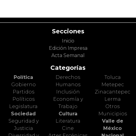
Secciones
Inicio
Edición Impresa
Acta Semanal
Categorías
Política
Derechos
Toluca
Gobierno
Humanos
Metepec
Partidos
Inclusión
Zinacantepec
Políticos
Economía y
Lerma
Legislatura
Trabajo
Otros
Sociedad
Cultura
Municipios
Seguridad y
Literatura
Valle de
Justicia
Cine
México
Diversidad y
Artes Escénicas
Nacional