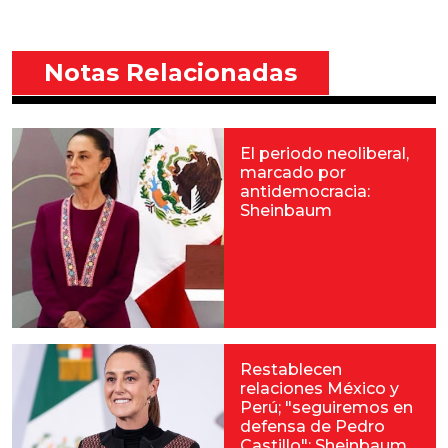
Notas Relacionadas
El periodo neoliberal,
marcado por
antidemocracia:
Sheinbaum
Restablecen
relaciones México y
Perú; "seguiremos en
defensa de Pedro
Castillo": Sheinbaum