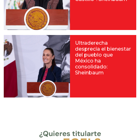
Ultraderecha
desprecia el bienestar
del pueblo que
México ha
consolidado:
Sheinbaum