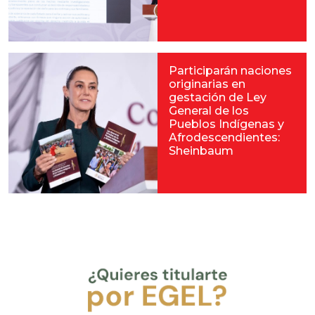
Participarán naciones
originarias en
gestación de Ley
General de los
Pueblos Indígenas y
Afrodescendientes:
Sheinbaum