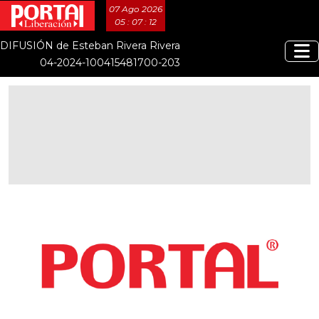
07 Ago 2026
05 : 07 : 13
DIFUSIÓN de Esteban Rivera Rivera
04-2024-100415481700-203