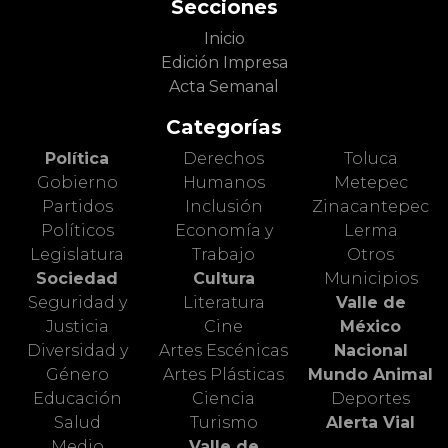
Secciones
Inicio
Edición Impresa
Acta Semanal
Categorías
Política
Derechos
Toluca
Gobierno
Humanos
Metepec
Partidos
Inclusión
Zinacantepec
Políticos
Economía y
Lerma
Legislatura
Trabajo
Otros
Sociedad
Cultura
Municipios
Seguridad y
Literatura
Valle de
Justicia
Cine
México
Diversidad y
Artes Escénicas
Nacional
Género
Artes Plásticas
Mundo Animal
Educación
Ciencia
Deportes
Salud
Turismo
Alerta Vial
Medio
Valle de