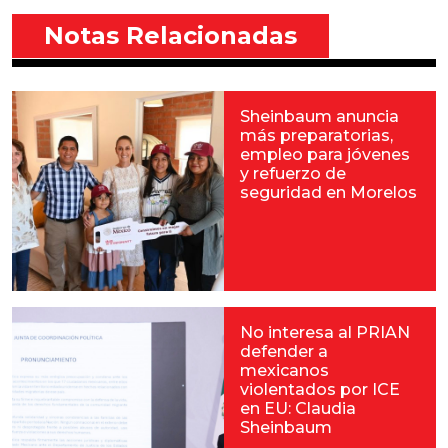
Notas Relacionadas
Sheinbaum anuncia
más preparatorias,
empleo para jóvenes
y refuerzo de
seguridad en Morelos
No interesa al PRIAN
defender a
mexicanos
violentados por ICE
en EU: Claudia
Sheinbaum