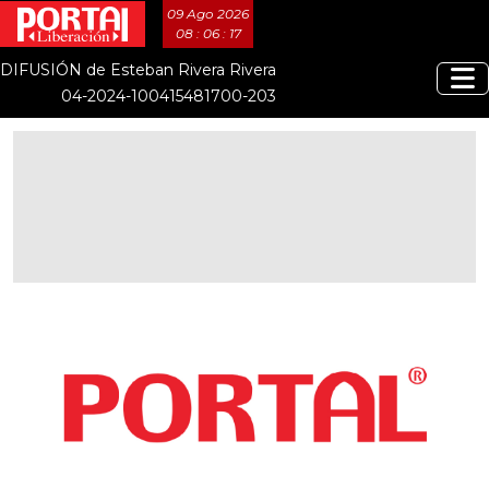
09 Ago 2026
08 : 06 : 17
DIFUSIÓN de Esteban Rivera Rivera
04-2024-100415481700-203