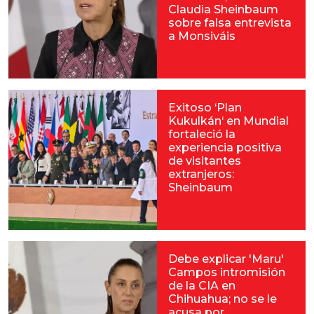
Claudia Sheinbaum
sobre falsa entrevista
a Monsiváis
Exitoso ‘Plan
Kukulkán‘ en Mundial
fortaleció la
experiencia positiva
de visitantes
extranjeros:
Sheinbaum
Debe explicar 'Maru'
Campos intromisión
de la CIA en
Chihuahua; no se le
acusa por