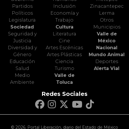
Partidos
Inclusión
Zinacantepec
Políticos
Economía y
Lerma
Legislatura
Trabajo
Otros
Sociedad
Cultura
Municipios
Seguridad y
Literatura
Valle de
Justicia
Cine
México
Diversidad y
Artes Escénicas
Nacional
Género
Artes Plásticas
Mundo Animal
Educación
Ciencia
Deportes
Salud
Turismo
Alerta Vial
Medio
Valle de
Ambiente
Toluca
Redes Sociales
© 2026. Portal Liberación, diario del Estado de México