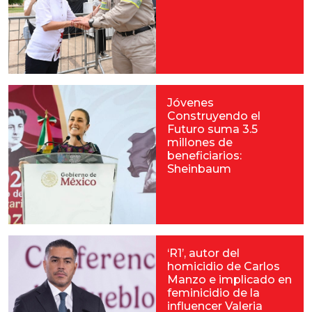
Jóvenes
Construyendo el
Futuro suma 3.5
millones de
beneficiarios:
Sheinbaum
‘R1’, autor del
homicidio de Carlos
Manzo e implicado en
feminicidio de la
influencer Valeria