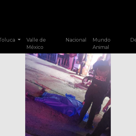
 Toluca
Valle de
Nacional
Mundo
De
México
Animal