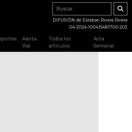
DIFUSIÓN de Esteban Rivera Rivera
04-2024-100415481700-203
portes
Alerta
Todos los
Acta
Vial
artículos
Semanal