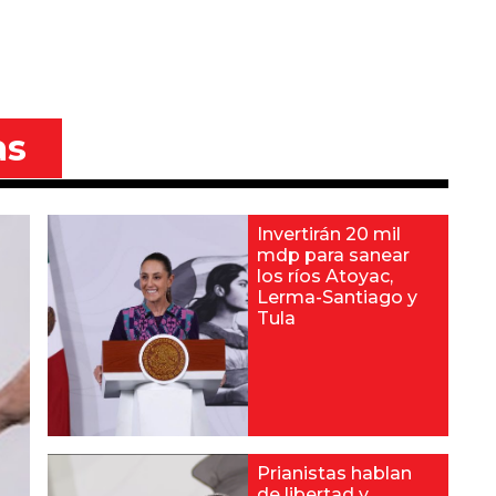
as
Invertirán 20 mil
mdp para sanear
los ríos Atoyac,
Lerma-Santiago y
Tula
Prianistas hablan
de libertad y