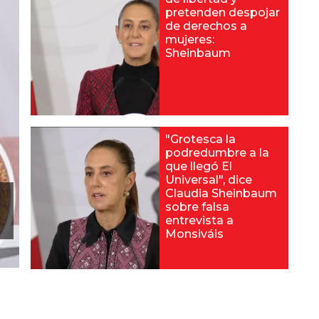
pretenden despojar
de derechos a
mujeres:
Sheinbaum
"Grotesca la
podredumbre a la
que llegó El
Universal", dice
Claudia Sheinbaum
sobre falsa
entrevista a
Monsiváis