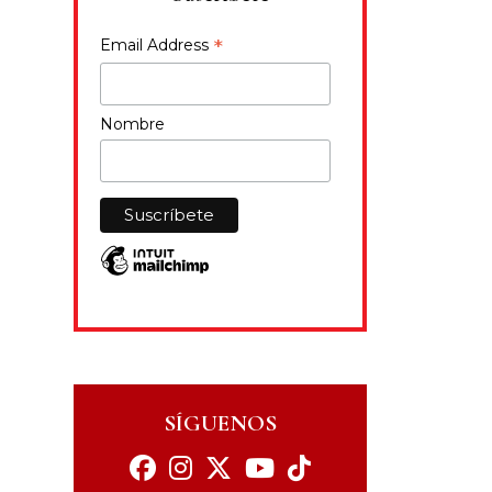
*
Email Address
Nombre
SÍGUENOS