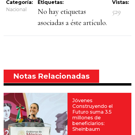
Categoría:
Etiquetas:
Vistas:
Nacional
No hay etiquetas
529
asociadas a éste artículo.
Notas Relacionadas
Jóvenes
Construyendo el
Futuro suma 3.5
millones de
beneficiarios:
Sheinbaum