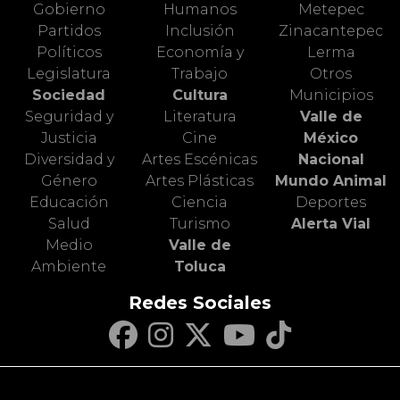
Gobierno
Humanos
Metepec
Partidos
Inclusión
Zinacantepec
Políticos
Economía y
Lerma
Legislatura
Trabajo
Otros
Sociedad
Cultura
Municipios
Seguridad y
Literatura
Valle de
Justicia
Cine
México
Diversidad y
Artes Escénicas
Nacional
Género
Artes Plásticas
Mundo Animal
Educación
Ciencia
Deportes
Salud
Turismo
Alerta Vial
Medio
Valle de
Ambiente
Toluca
Redes Sociales