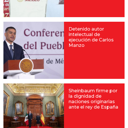
Detenido autor
intelectual de
ejecución de Carlos
Manzo
Sheinbaum firme por
la dignidad de
naciones originarias
ante el rey de España