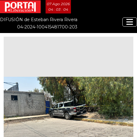
07 Ago 2026
04 : 03 : 05
DIFUSIÓN de Esteban Rivera Rivera
04-2024-100415481700-203