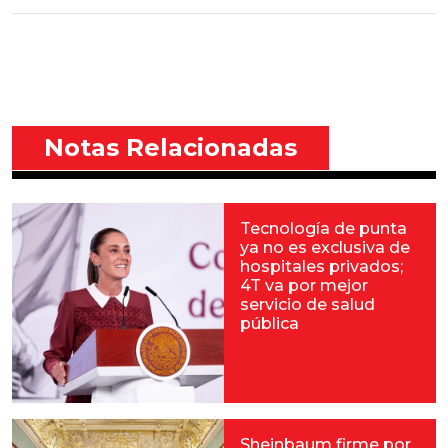
Notas Relacionadas
Tecnología de punta
ya no es exclusiva de
hospitales privados;
4T va por mejor
servicio de salud
pública
Sheinbaum firme por