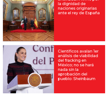
la dignidad de
naciones originarias
ante el rey de España
Científicos avalan 1er
análisis de viabilidad
del fracking en
México; no se hará
nada sin la
aprobación del
pueblo: Sheinbaum