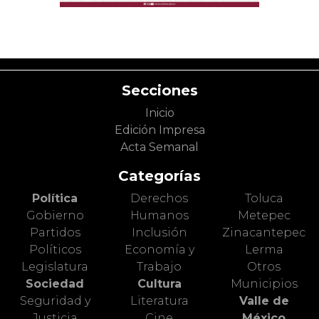
Secciones
Inicio
Edición Impresa
Acta Semanal
Categorías
Política
Derechos
Toluca
Gobierno
Humanos
Metepec
Partidos
Inclusión
Zinacantepec
Políticos
Economía y
Lerma
Legislatura
Trabajo
Otros
Sociedad
Cultura
Municipios
Seguridad y
Literatura
Valle de
Justicia
Cine
México