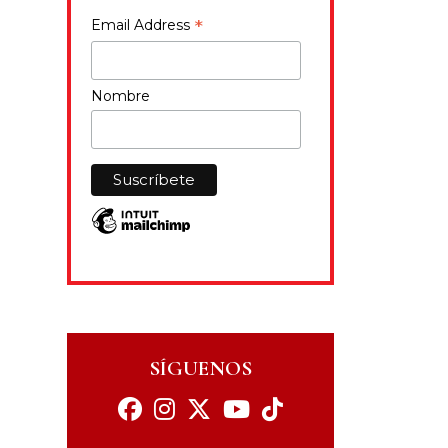
*
Email Address
Nombre
SÍGUENOS