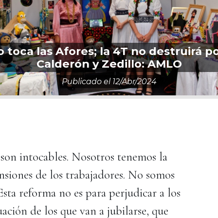
toca las Afores; la 4T no destruirá p
Calderón y Zedillo: AMLO
Publicado el
12/abr/2024
s son intocables. Nosotros tenemos la
nsiones de los trabajadores. No somos
Esta reforma no es para perjudicar a los
uación de los que van a jubilarse, que