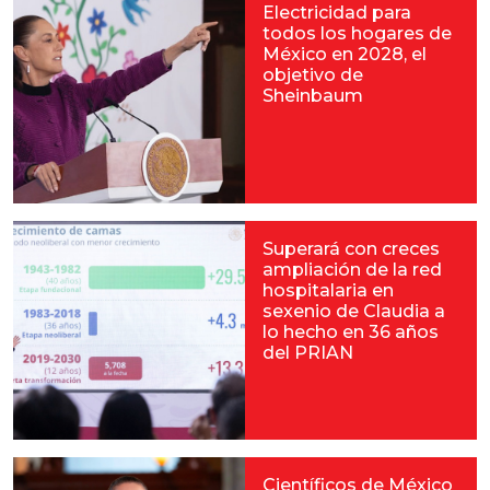
Electricidad para
todos los hogares de
México en 2028, el
objetivo de
Sheinbaum
Superará con creces
ampliación de la red
hospitalaria en
sexenio de Claudia a
lo hecho en 36 años
del PRIAN
Científicos de México