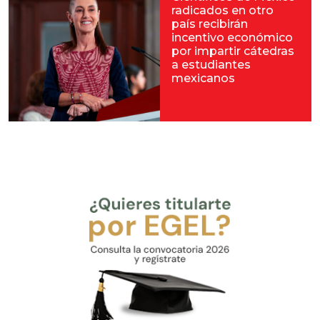
radicados en otro
país recibirán
incentivo económico
por impartir cátedras
a estudiantes
mexicanos