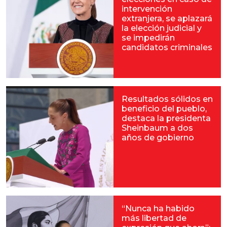
intervención
extranjera, se aplazará
la elección judicial y
se impedirán
candidatos criminales
Resultados sólidos en
beneficio del pueblo,
destaca la presidenta
Sheinbaum a dos
años de gobierno
“Nunca ha habido
más libertad de