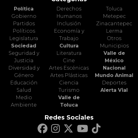
Política
Derechos
Toluca
Gobierno
Humanos
Metepec
Partidos
Inclusión
Zinacantepec
Políticos
Economía y
Lerma
Legislatura
Trabajo
Otros
Sociedad
Cultura
Municipios
Seguridad y
Literatura
Valle de
Justicia
Cine
México
Diversidad y
Artes Escénicas
Nacional
Género
Artes Plásticas
Mundo Animal
Educación
Ciencia
Deportes
Salud
Turismo
Alerta Vial
Medio
Valle de
Ambiente
Toluca
Redes Sociales