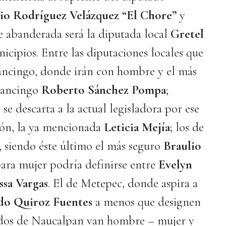
io Rodríguez Velázquez “El Chore”
y
 abanderada será la diputada local
Gretel
nicipios. Entre las diputaciones locales que
nancingo, donde irán con hombre y el más
enancingo
Roberto Sánchez Pompa
;
se descarta a la actual legisladora por ese
ción, la ya mencionada
Leticia Mejía
; los de
 siendo éste último el más seguro
Braulio
para mujer podría definirse entre
Evelyn
ssa Vargas
. El de Metepec, donde aspira a
do Quiroz Fuentes
a menos que designen
 dos de Naucalpan van hombre – mujer y