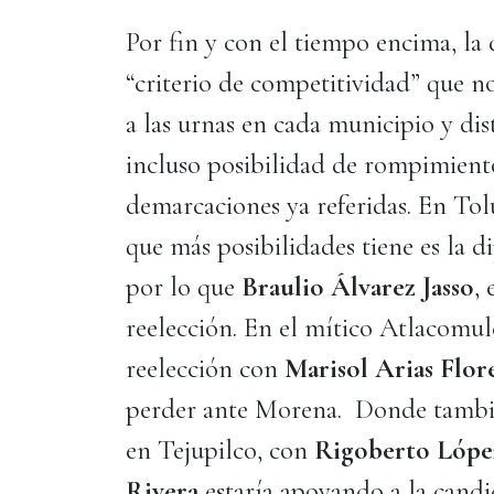
Por fin y con el tiempo encima, la 
“criterio de competitividad” que no
a las urnas en cada municipio y di
incluso posibilidad de rompimiento
demarcaciones ya referidas. En Tol
que más posibilidades tiene es la d
por lo que
Braulio Álvarez Jasso
, 
reelección. En el mítico Atlacomul
reelección con
Marisol Arias Flor
perder ante Morena. Donde también
en Tejupilco, con
Rigoberto Lópe
Rivera
estaría apoyando a la cand