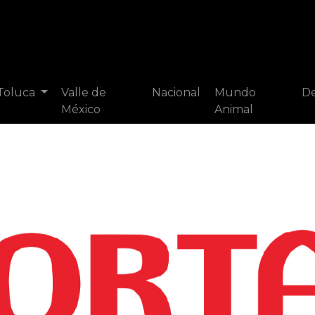
 Toluca
Valle de
Nacional
Mundo
De
México
Animal