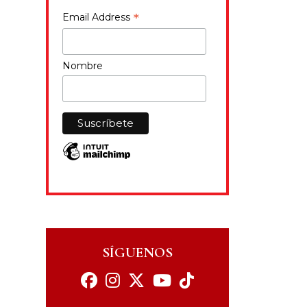
*
Email Address
Nombre
SÍGUENOS