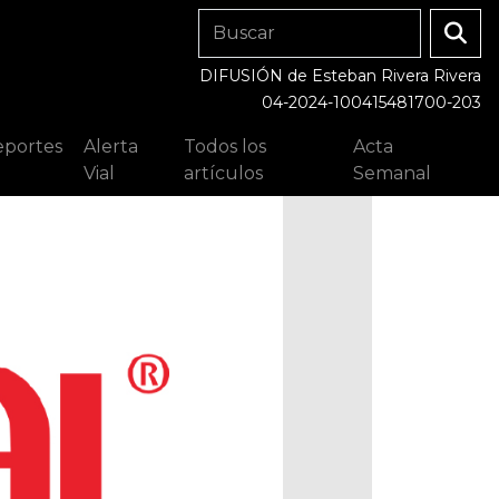
DIFUSIÓN de Esteban Rivera Rivera
04-2024-100415481700-203
portes
Alerta
Todos los
Acta
Vial
artículos
Semanal