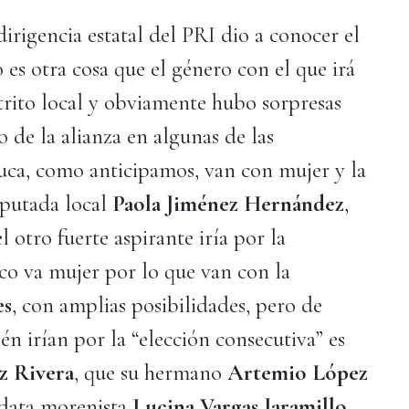
dirigencia estatal del PRI dio a conocer el
 es otra cosa que el género con el que irá
strito local y obviamente hubo sorpresas
 de la alianza en algunas de las
uca, como anticipamos, van con mujer y la
iputada local
Paola Jiménez Hernández
,
el otro fuerte aspirante iría por la
co va mujer por lo que van con la
es
, con amplias posibilidades, pero de
 irían por la “elección consecutiva” es
z Rivera
, que su hermano
Artemio López
idata morenista
Lucina Vargas Jaramillo
,