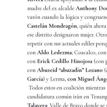
madre del ex alcalde
Anthony Dom
varón cuando la lógica y congruen
Castelán Mondragón
, quién ahora
ese distrito designaron mujer. Otr
repetir con sus actuales ediles po
con
Aldo Ledezma
; Coacalco, co
con
Erick Cedillo Hinojosa
(con p
con
Abuzeid “abuzadín” Lozano
(
García
) y Lerma,
con Miguel Áng
Todos estos en coalición mientras 
candidatura común irán en Tenang
Talavera
; Valle de Bravo donde se