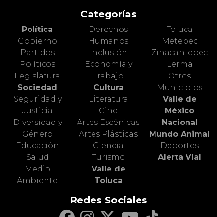
Categorías
Política
Derechos
Toluca
Gobierno
Humanos
Metepec
Partidos
Inclusión
Zinacantepec
Políticos
Economía y
Lerma
Legislatura
Trabajo
Otros
Sociedad
Cultura
Municipios
Seguridad y
Literatura
Valle de
Justicia
Cine
México
Diversidad y
Artes Escénicas
Nacional
Género
Artes Plásticas
Mundo Animal
Educación
Ciencia
Deportes
Salud
Turismo
Alerta Vial
Medio
Valle de
Ambiente
Toluca
Redes Sociales