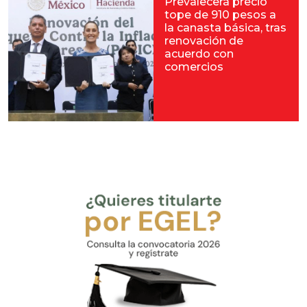
Prevalecerá precio
tope de 910 pesos a
la canasta básica, tras
renovación de
acuerdo con
comercios