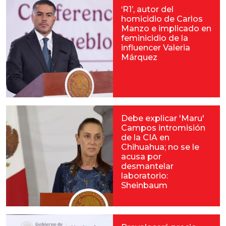
‘R1’, autor del
homicidio de Carlos
Manzo e implicado en
feminicidio de la
influencer Valeria
Márquez
Debe explicar 'Maru'
Campos intromisión
de la CIA en
Chihuahua; no se le
acusa por
desmantelar
laboratorio:
Sheinbaum