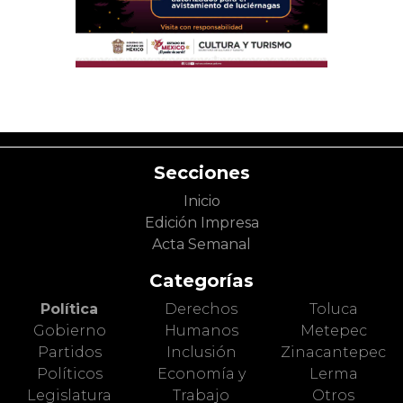
Secciones
Inicio
Edición Impresa
Acta Semanal
Categorías
Política
Derechos
Toluca
Gobierno
Humanos
Metepec
Partidos
Inclusión
Zinacantepec
Políticos
Economía y
Lerma
Legislatura
Trabajo
Otros