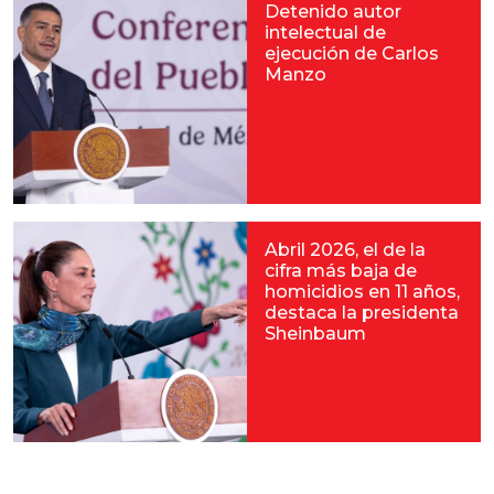
Detenido autor
intelectual de
ejecución de Carlos
Manzo
Abril 2026, el de la
cifra más baja de
homicidios en 11 años,
destaca la presidenta
Sheinbaum