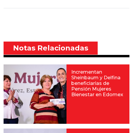
Notas Relacionadas
Incrementan
Sheinbaum y Delfina
beneficiarias de
Pensión Mujeres
Bienestar en Edomex