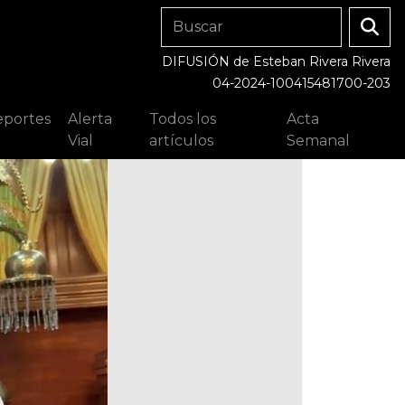
DIFUSIÓN de Esteban Rivera Rivera
04-2024-100415481700-203
portes
Alerta
Todos los
Acta
Vial
artículos
Semanal