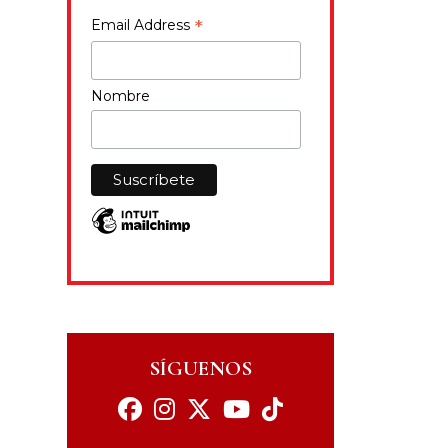
*
Email Address
Nombre
SÍGUENOS