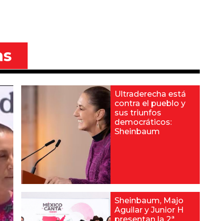
as
Ultraderecha está
contra el pueblo y
sus triunfos
democráticos:
Sheinbaum
Sheinbaum, Majo
Aguilar y Junior H
presentan la 2ª