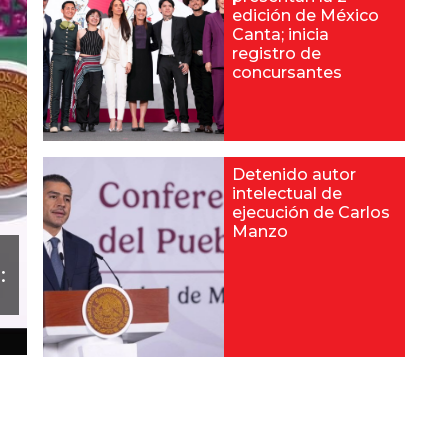
edición de México
Canta; inicia
registro de
concursantes
Detenido autor
intelectual de
ejecución de Carlos
Manzo
: