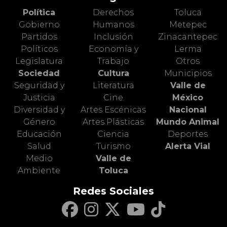
Política
Derechos
Toluca
Gobierno
Humanos
Metepec
Partidos
Inclusión
Zinacantepec
Políticos
Economía y
Lerma
Legislatura
Trabajo
Otros
Sociedad
Cultura
Municipios
Seguridad y
Literatura
Valle de
Justicia
Cine
México
Diversidad y
Artes Escénicas
Nacional
Género
Artes Plásticas
Mundo Animal
Educación
Ciencia
Deportes
Salud
Turismo
Alerta Vial
Medio
Valle de
Ambiente
Toluca
Redes Sociales