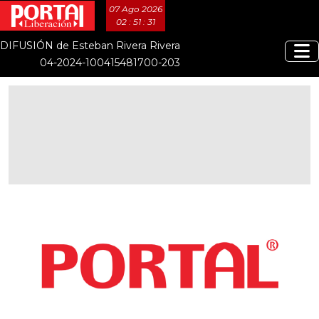
07 Ago 2026
02 : 51 : 31
DIFUSIÓN de Esteban Rivera Rivera
04-2024-100415481700-203