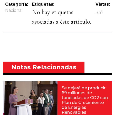
Categoría:
Etiquetas:
Vistas:
Nacional
No hay etiquetas
418
asociadas a éste artículo.
Notas Relacionadas
Se dejará de producir
69 millones de
toneladas de CO2 con
Plan de Crecimiento
de Energías
Renovables