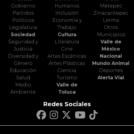
Gobierno
Humanos
Metepec
Partidos
Inclusión
Zinacantepec
Políticos
Economía y
Lerma
Legislatura
Trabajo
Otros
Sociedad
Cultura
Municipios
Seguridad y
Literatura
Valle de
Justicia
Cine
México
Diversidad y
Artes Escénicas
Nacional
Género
Artes Plásticas
Mundo Animal
Educación
Ciencia
Deportes
Salud
Turismo
Alerta Vial
Medio
Valle de
Ambiente
Toluca
Redes Sociales