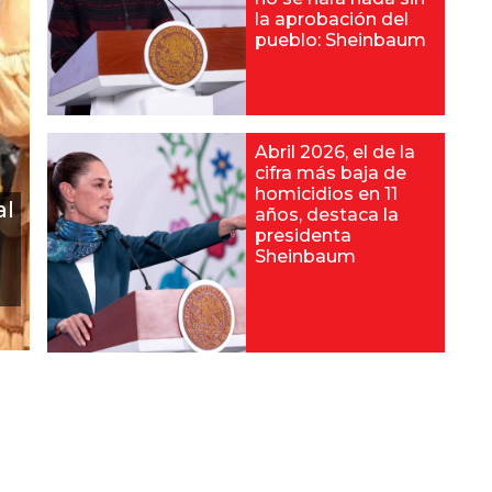
la aprobación del
pueblo: Sheinbaum
Abril 2026, el de la
cifra más baja de
homicidios en 11
al
años, destaca la
presidenta
Sheinbaum