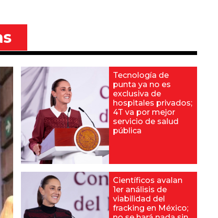
as
Tecnología de
punta ya no es
exclusiva de
hospitales privados;
4T va por mejor
servicio de salud
pública
Científicos avalan
1er análisis de
viabilidad del
fracking en México;
no se hará nada sin