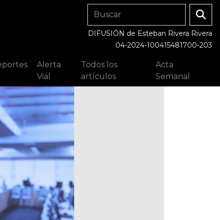
DIFUSIÓN de Esteban Rivera Rivera
04-2024-100415481700-203
portes
Alerta
Todos los
Acta
Vial
artículos
Semanal