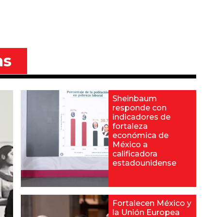
as
Sheinbaum
responde con
indicadores de
fortaleza
económica de
México a
calificadora
estadounidense
Fortalecen México y
la Unión Europea