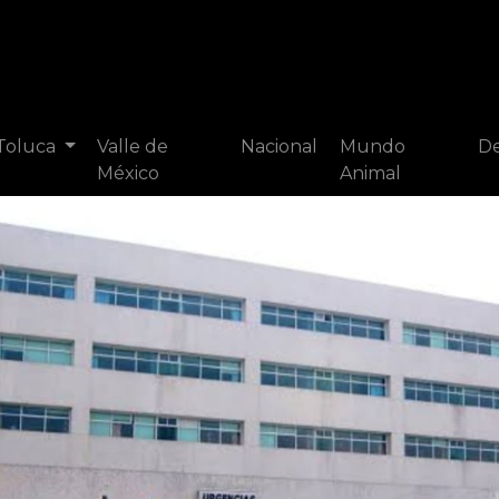
 Toluca
Valle de
Nacional
Mundo
De
México
Animal