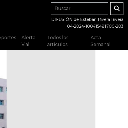
DIFUSIÓN de Esteban Rivera Rivera
04-2024-100415481700-203
portes
Alerta
Todos los
Acta
Vial
artículos
Semanal