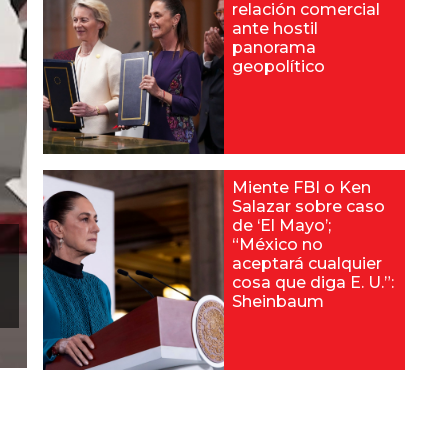
relación comercial
ante hostil
panorama
geopolítico
Miente FBI o Ken
Salazar sobre caso
de ‘El Mayo’;
“México no
aceptará cualquier
cosa que diga E. U.”:
Sheinbaum