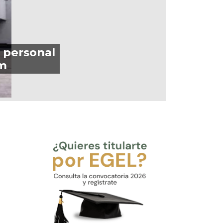
a personal
ym