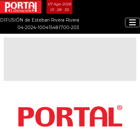
07 Ago 2026
01 : 28 : 30
DIFUSIÓN de Esteban Rivera Rivera
04-2024-100415481700-203