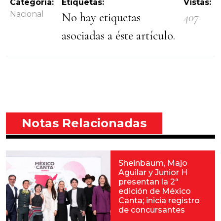
Categoría:
Etiquetas:
Vistas:
Nacional
No hay etiquetas
407
asociadas a éste artículo.
Notas Relacionadas
Sheinbaum, Majo
Aguilar y Junior H
presentan la 2ª
edición de México
Canta; inicia registro
de concursantes