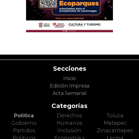
Secciones
Inicio
Edición Impresa
Acta Semanal
Categorías
Política
Derechos
Toluca
Gobierno
Humanos
Metepec
Partidos
Inclusión
Zinacantepec
Políticos
Economía y
Lerma