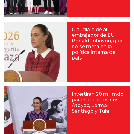
Claudia pide al
embajador de EU,
Ronald Johnson, que
no se meta en la
política interna del
país
Invertirán 20 mil mdp
para sanear los ríos
Atoyac, Lerma-
Santiago y Tula