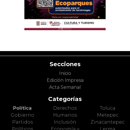
Secciones
Inicio
Edición Impresa
Acta Semanal
Categorías
Política
Derechos
Toluca
Gobierno
Humanos
Metepec
Partidos
Inclusión
Zinacantepec
Políticos
Economía y
Lerma