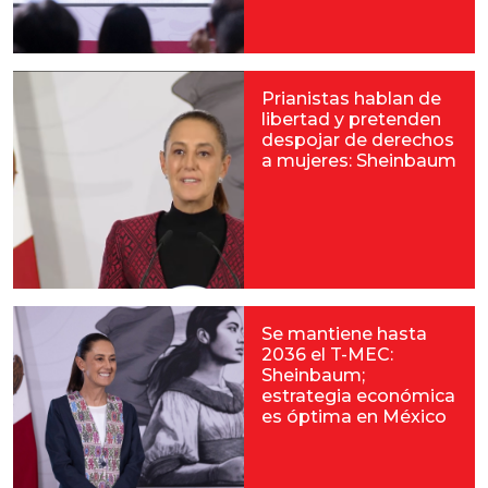
Prianistas hablan de
libertad y pretenden
despojar de derechos
a mujeres: Sheinbaum
Se mantiene hasta
2036 el T-MEC:
Sheinbaum;
estrategia económica
es óptima en México