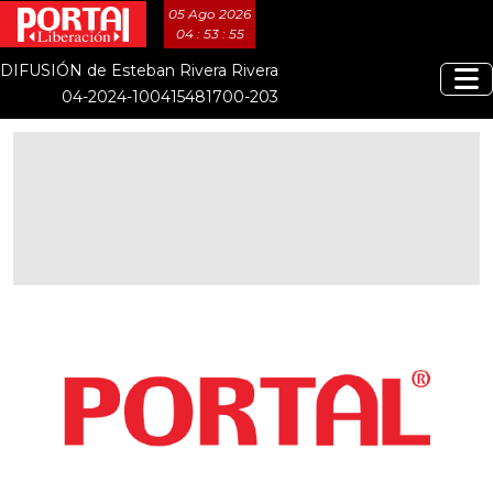
05 Ago 2026
04 : 53 : 56
DIFUSIÓN de Esteban Rivera Rivera
04-2024-100415481700-203