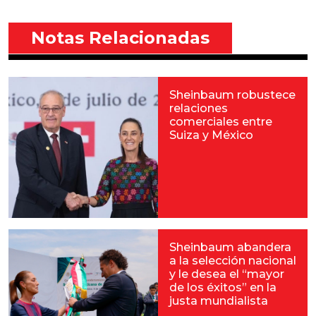
Notas Relacionadas
Sheinbaum robustece
relaciones
comerciales entre
Suiza y México
Sheinbaum abandera
a la selección nacional
y le desea el “mayor
de los éxitos” en la
justa mundialista