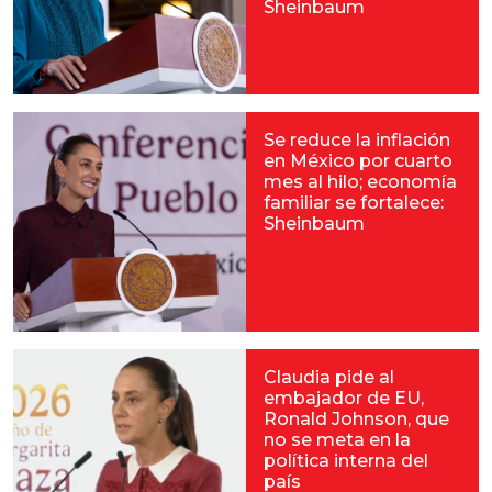
Sheinbaum
Se reduce la inflación
en México por cuarto
mes al hilo; economía
familiar se fortalece:
Sheinbaum
Claudia pide al
embajador de EU,
Ronald Johnson, que
no se meta en la
política interna del
país