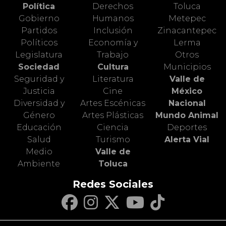
Política
Derechos
Toluca
Gobierno
Humanos
Metepec
Partidos
Inclusión
Zinacantepec
Políticos
Economía y
Lerma
Legislatura
Trabajo
Otros
Sociedad
Cultura
Municipios
Seguridad y
Literatura
Valle de
Justicia
Cine
México
Diversidad y
Artes Escénicas
Nacional
Género
Artes Plásticas
Mundo Animal
Educación
Ciencia
Deportes
Salud
Turismo
Alerta Vial
Medio
Valle de
Ambiente
Toluca
Redes Sociales