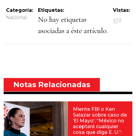
Categoría:
Etiquetas:
Vistas:
Nacional
No hay etiquetas
572
asociadas a éste artículo.
Notas Relacionadas
Miente FBI o Ken
Salazar sobre caso de
‘El Mayo’; “México no
aceptará cualquier
cosa que diga E. U.”: