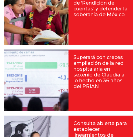
de ‘Rendición de
cuentas’ y defender la
soberanía de México
Superará con creces
ampliación de la red
hospitalaria en
sexenio de Claudia a
lo hecho en 36 años
del PRIAN
Consulta abierta para
establecer
lineamientos de