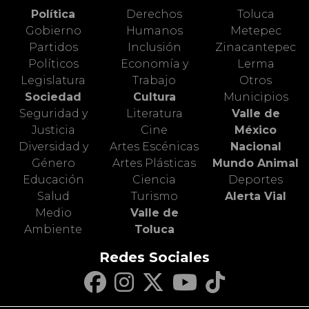
Política
Derechos
Toluca
Gobierno
Humanos
Metepec
Partidos
Inclusión
Zinacantepec
Políticos
Economía y
Lerma
Legislatura
Trabajo
Otros
Sociedad
Cultura
Municipios
Seguridad y
Literatura
Valle de
Justicia
Cine
México
Diversidad y
Artes Escénicas
Nacional
Género
Artes Plásticas
Mundo Animal
Educación
Ciencia
Deportes
Salud
Turismo
Alerta Vial
Medio
Valle de
Ambiente
Toluca
Redes Sociales