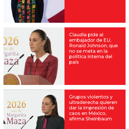
Claudia pide al
embajador de EU,
Ronald Johnson, que
no se meta en la
política interna del
país
Grupos violentos y
ultraderecha quieren
dar la impresión de
caos en México,
afirma Sheinbaum