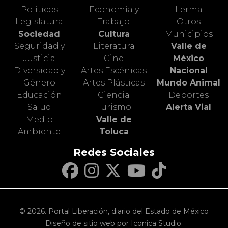
Políticos
Economía y
Lerma
Legislatura
Trabajo
Otros
Sociedad
Cultura
Municipios
Seguridad y
Literatura
Valle de
Justicia
Cine
México
Diversidad y
Artes Escénicas
Nacional
Género
Artes Plásticas
Mundo Animal
Educación
Ciencia
Deportes
Salud
Turismo
Alerta Vial
Medio
Valle de
Ambiente
Toluca
Redes Sociales
© 2026. Portal Liberación, diario del Estado de México
Diseño de sitio web por Iconica Studio.