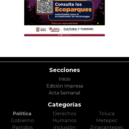
Secciones
Inicio
Edición Impresa
Acta Semanal
Categorías
Política
Derechos
Toluca
Gobierno
Humanos
Metepec
Partidos
Inclusión
Zinacantepec