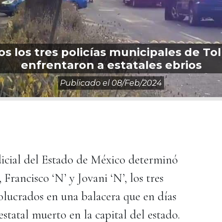
os los tres policías municipales de To
enfrentaron a estatales ebrios
Publicado el
08/feb/2024
dicial del Estado de México determinó
 Francisco ‘N’ y Jovani ‘N’, los tres
olucrados en una balacera que en días
estatal muerto en la capital del estado.