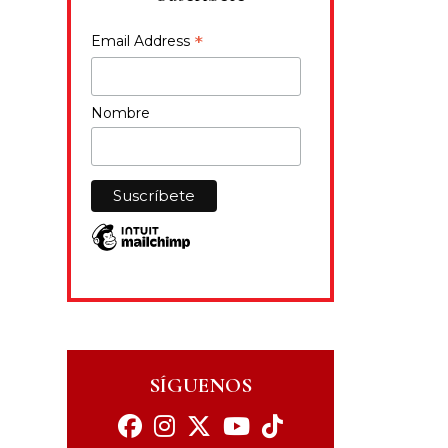
*
Email Address
Nombre
SÍGUENOS