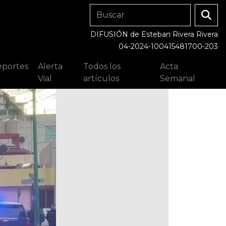
DIFUSIÓN de Esteban Rivera Rivera
04-2024-100415481700-203
portes
Alerta
Todos los
Acta
Vial
artículos
Semanal