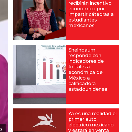
recibirán incentivo
económico por
impartir cátedras a
estudiantes
mexicanos
Sheinbaum
responde con
indicadores de
fortaleza
económica de
México a
calificadora
estadounidense
Ya es una realidad el
primer auto
eléctrico mexicano
o
y estará en venta