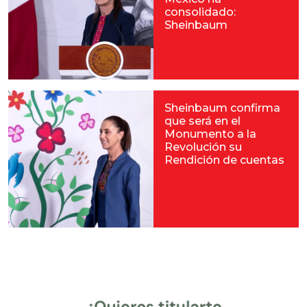
consolidado:
Sheinbaum
Sheinbaum confirma
que será en el
Monumento a la
Revolución su
Rendición de cuentas