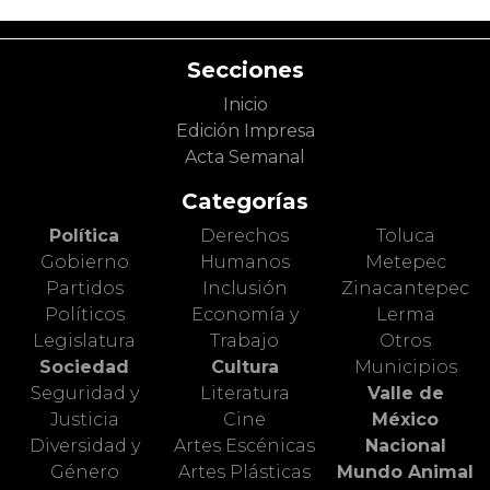
Secciones
Inicio
Edición Impresa
Acta Semanal
Categorías
Política
Derechos
Toluca
Gobierno
Humanos
Metepec
Partidos
Inclusión
Zinacantepec
Políticos
Economía y
Lerma
Legislatura
Trabajo
Otros
Sociedad
Cultura
Municipios
Seguridad y
Literatura
Valle de
Justicia
Cine
México
Diversidad y
Artes Escénicas
Nacional
Género
Artes Plásticas
Mundo Animal