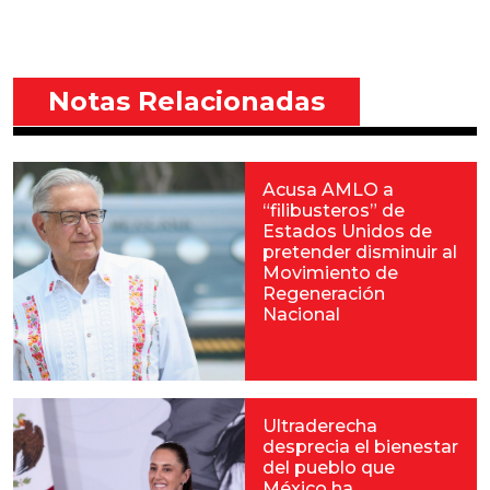
Notas Relacionadas
Acusa AMLO a
“filibusteros” de
Estados Unidos de
pretender disminuir al
Movimiento de
Regeneración
Nacional
Ultraderecha
desprecia el bienestar
del pueblo que
México ha