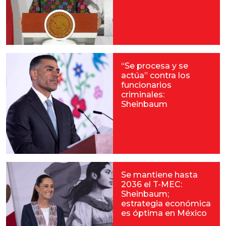
“Se procesa y se
actúa” contra los
funcionarios
criminales:
Sheinbaum
Se mantiene hasta
2036 el T-MEC:
Sheinbaum;
estrategia económica
es óptima en México