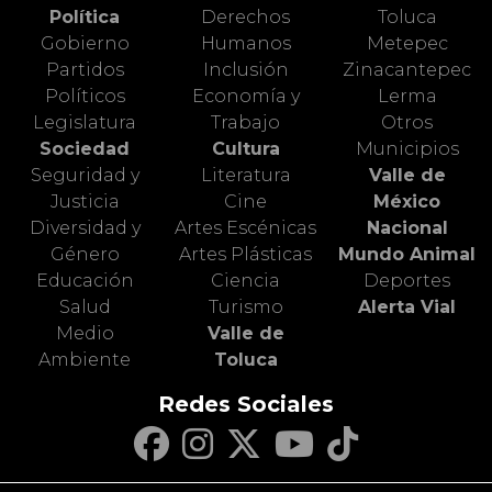
Política
Derechos
Toluca
Gobierno
Humanos
Metepec
Partidos
Inclusión
Zinacantepec
Políticos
Economía y
Lerma
Legislatura
Trabajo
Otros
Sociedad
Cultura
Municipios
Seguridad y
Literatura
Valle de
Justicia
Cine
México
Diversidad y
Artes Escénicas
Nacional
Género
Artes Plásticas
Mundo Animal
Educación
Ciencia
Deportes
Salud
Turismo
Alerta Vial
Medio
Valle de
Ambiente
Toluca
Redes Sociales