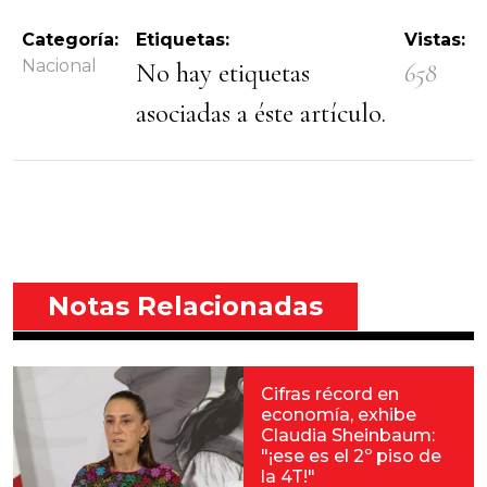
Categoría:
Etiquetas:
Vistas:
Nacional
No hay etiquetas
658
asociadas a éste artículo.
Notas Relacionadas
Cifras récord en
economía, exhibe
Claudia Sheinbaum:
"¡ese es el 2º piso de
la 4T!"