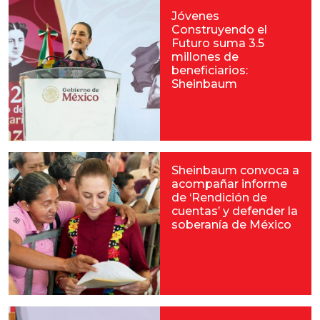
Jóvenes
Construyendo el
Futuro suma 3.5
millones de
beneficiarios:
Sheinbaum
Sheinbaum convoca a
acompañar informe
de ‘Rendición de
cuentas’ y defender la
soberanía de México