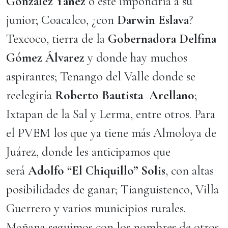
González Yáñez
o éste impondría a su
junior; Coacalco, ¿con
Darwin Eslava
?
Texcoco, tierra de la
Gobernadora Delfina
Gómez Álvarez
y donde hay muchos
aspirantes; Tenango del Valle donde se
reelegiría
Roberto Bautista Arellano
;
Ixtapan de la Sal y Lerma, entre otros. Para
el PVEM los que ya tiene más Almoloya de
Juárez, donde les anticipamos que
será
Adolfo “El Chiquillo” Solis
, con altas
posibilidades de ganar; Tianguistenco, Villa
Guerrero y varios municipios rurales.
Mañana seguimos con los nombres de otros