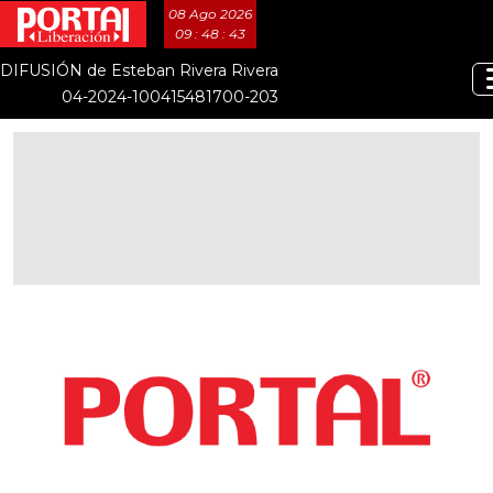
08 Ago 2026
09 : 48 : 44
DIFUSIÓN de Esteban Rivera Rivera
04-2024-100415481700-203