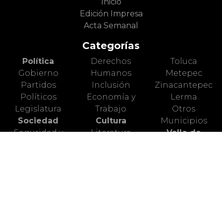
Inicio
Edición Impresa
Acta Semanal
Categorías
Política
Derechos
Toluca
Gobierno
Humanos
Metepec
Partidos
Inclusión
Zinacantepec
Políticos
Economía y
Lerma
Legislatura
Trabajo
Otros
Sociedad
Cultura
Municipios
Seguridad y
Literatura
Valle de
Justicia
Cine
México
Diversidad y
Artes Escénicas
Nacional
Género
Artes Plásticas
Mundo Animal
Educación
Ciencia
Deportes
Salud
Turismo
Alerta Vial
Medio
Valle de
Ambiente
Toluca