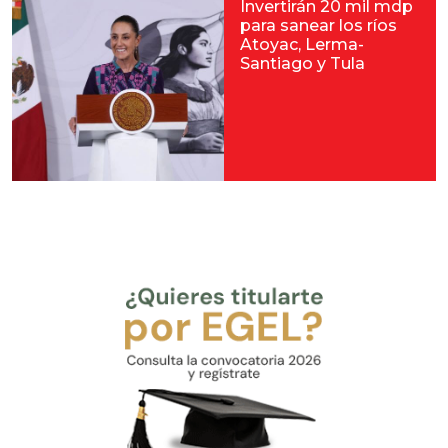
Invertirán 20 mil mdp
para sanear los ríos
Atoyac, Lerma-
Santiago y Tula