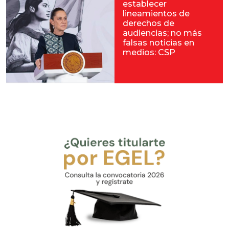
establecer
lineamientos de
derechos de
audiencias; no más
falsas noticias en
medios: CSP