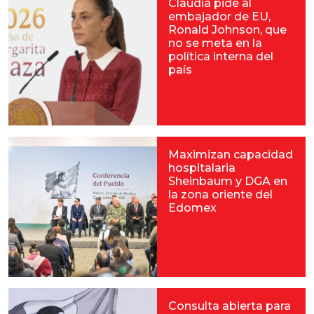
Claudia pide al
embajador de EU,
Ronald Johnson, que
no se meta en la
política interna del
país
Maximizan capacidad
hospitalaria
Sheinbaum y DGA en
la zona oriente del
Edomex
Consulta abierta para