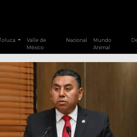
 Toluca
Valle de
Nacional
Mundo
De
México
Animal