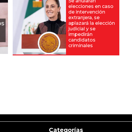
Se anularán
elecciones en caso
de intervención
extranjera, se
os
aplazará la elección
judicial y se
impedirán
candidatos
criminales
Categorías