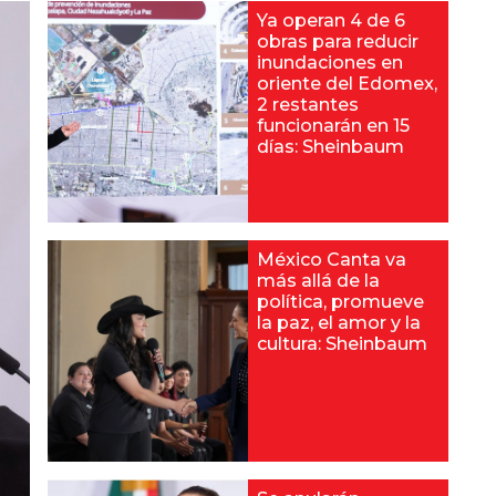
Ya operan 4 de 6
obras para reducir
inundaciones en
oriente del Edomex,
2 restantes
funcionarán en 15
días: Sheinbaum
México Canta va
más allá de la
política, promueve
la paz, el amor y la
cultura: Sheinbaum