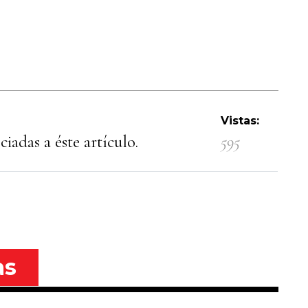
Vistas:
iadas a éste artículo.
595
as