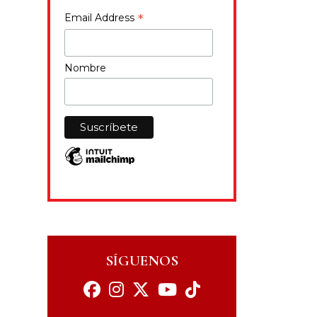
*
Email Address
Nombre
SÍGUENOS