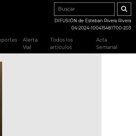
DIFUSIÓN de Esteban Rivera Rivera
04-2024-100415481700-203
portes
Alerta
Todos los
Acta
Vial
artículos
Semanal