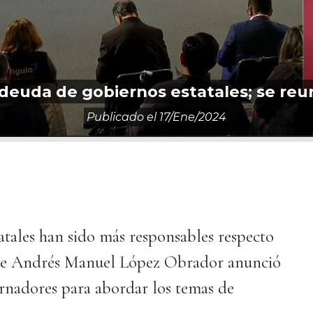
euda de gobiernos estatales; se reu
Publicado el
17/ene/2024
atales han sido más responsables respecto
dente Andrés Manuel López Obrador anunció
ernadores para abordar los temas de