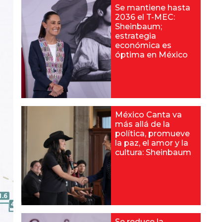
Se mantiene hasta
2036 el T-MEC:
Sheinbaum;
estrategia
económica es
óptima en México
México Canta va
más allá de la
política, promueve
la paz, el amor y la
cultura: Sheinbaum
Se reduce la