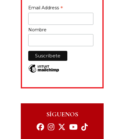
*
Email Address
Nombre
SÍGUENOS