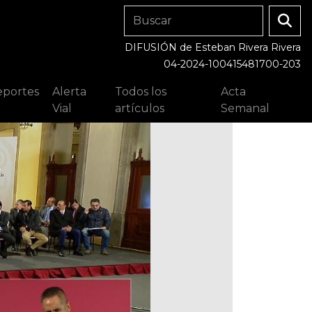
DIFUSIÓN de Esteban Rivera Rivera
04-2024-100415481700-203
portes
Alerta
Todos los
Acta
Vial
artículos
Semanal