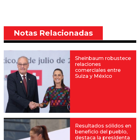
Notas Relacionadas
Sheinbaum robustece
relaciones
comerciales entre
Suiza y México
Resultados sólidos en
beneficio del pueblo,
destaca la presidenta