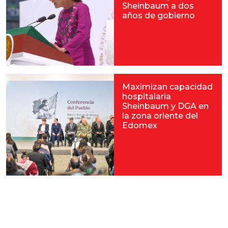
Sheinbaum a dos
años de gobierno
Maximizan capacidad
hospitalaria
Sheinbaum y DGA en
la zona oriente del
Edomex