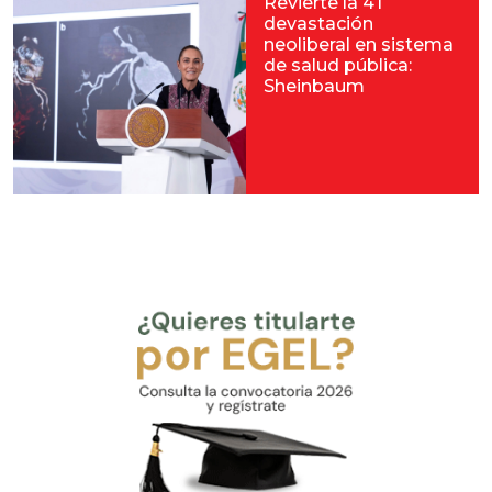
Revierte la 4T
devastación
neoliberal en sistema
de salud pública:
Sheinbaum