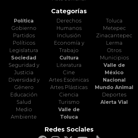
Categorías
Política
Derechos
Toluca
Gobierno
Humanos
Metepec
Partidos
Inclusión
Zinacantepec
Políticos
Economía y
Lerma
Legislatura
Trabajo
Otros
Sociedad
Cultura
Municipios
Seguridad y
Literatura
Valle de
Justicia
Cine
México
Diversidad y
Artes Escénicas
Nacional
Género
Artes Plásticas
Mundo Animal
Educación
Ciencia
Deportes
Salud
Turismo
Alerta Vial
Medio
Valle de
Ambiente
Toluca
Redes Sociales