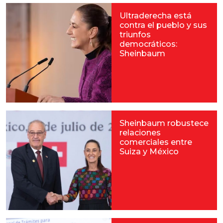
Ultraderecha está
contra el pueblo y sus
triunfos
democráticos:
Sheinbaum
Sheinbaum robustece
relaciones
comerciales entre
Suiza y México