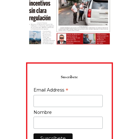
Suscríbete
*
Email Address
Nombre