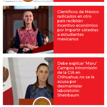
Científicos de México
radicados en otro
país recibirán
incentivo económico
por impartir cátedras
a estudiantes
mexicanos
Debe explicar 'Maru'
Campos intromisión
de la CIA en
Chihuahua; no se le
acusa por
desmantelar
laboratorio:
Sheinbaum