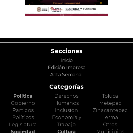
Secciones
Inicio
Edición Impresa
Acta Semanal
Categorías
Política
Derechos
Toluca
Gobierno
Humanos
Metepec
Partidos
Inclusión
Zinacantepec
Políticos
Economía y
Lerma
Legislatura
Trabajo
Otros
Sociedad
Cultura
Municipios