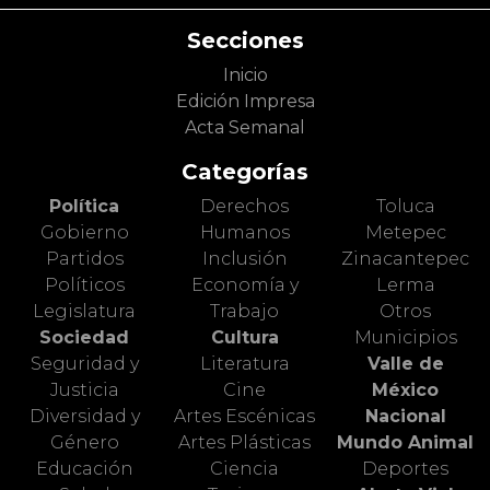
Secciones
Inicio
Edición Impresa
Acta Semanal
Categorías
Política
Derechos
Toluca
Gobierno
Humanos
Metepec
Partidos
Inclusión
Zinacantepec
Políticos
Economía y
Lerma
Legislatura
Trabajo
Otros
Sociedad
Cultura
Municipios
Seguridad y
Literatura
Valle de
Justicia
Cine
México
Diversidad y
Artes Escénicas
Nacional
Género
Artes Plásticas
Mundo Animal
Educación
Ciencia
Deportes