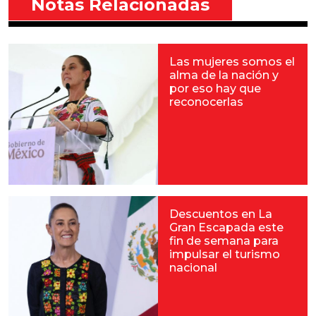
Notas Relacionadas
Las mujeres somos el
alma de la nación y
por eso hay que
reconocerlas
Descuentos en La
Gran Escapada este
fin de semana para
impulsar el turismo
nacional