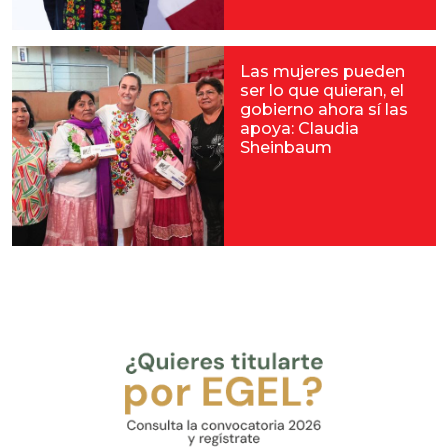
Las mujeres pueden
ser lo que quieran, el
gobierno ahora sí las
apoya: Claudia
Sheinbaum