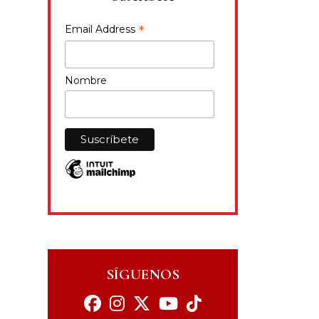
*
Email Address
Nombre
SÍGUENOS