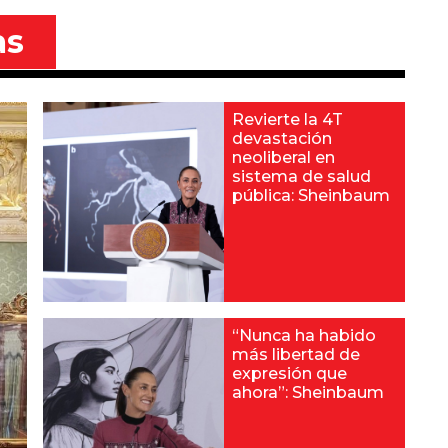
as
Revierte la 4T
devastación
neoliberal en
sistema de salud
pública: Sheinbaum
“Nunca ha habido
más libertad de
expresión que
ahora”: Sheinbaum