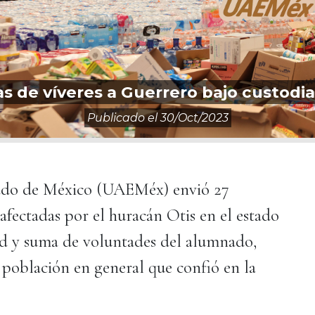
s de víveres a Guerrero bajo custodi
Publicado el
30/oct/2023
ado de México (UAEMéx) envió 27
 afectadas por el huracán Otis en el estado
dad y suma de voluntades del alumnado,
 población en general que confió en la