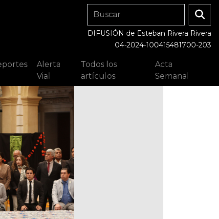
DIFUSIÓN de Esteban Rivera Rivera
04-2024-100415481700-203
portes
Alerta
Todos los
Acta
Vial
artículos
Semanal