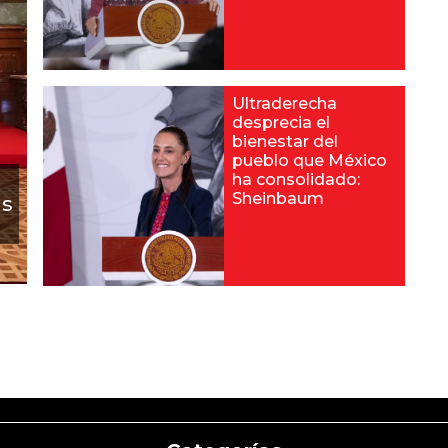
Ultraderecha
desprecia el
bienestar del
pueblo que México
ha consolidado:
Sheinbaum
as