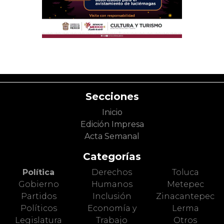
Secciones
Inicio
Edición Impresa
Acta Semanal
Categorías
Política
Derechos
Toluca
Gobierno
Humanos
Metepec
Partidos
Inclusión
Zinacantepec
Políticos
Economía y
Lerma
Legislatura
Trabajo
Otros