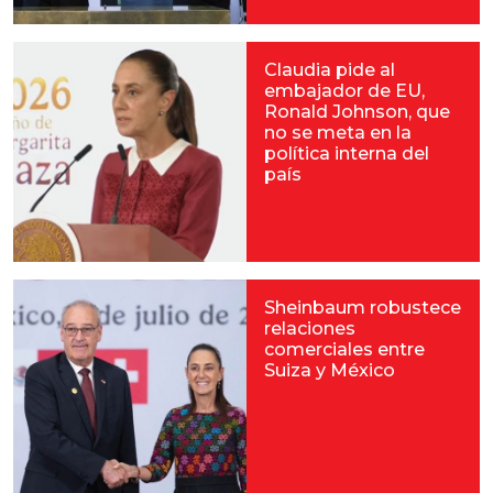
Claudia pide al
embajador de EU,
Ronald Johnson, que
no se meta en la
política interna del
país
Sheinbaum robustece
relaciones
comerciales entre
Suiza y México