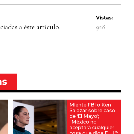
Vistas:
iadas a éste artículo.
928
as
Miente FBI o Ken
Salazar sobre caso
de ‘El Mayo’;
“México no
aceptará cualquier
cosa que diga E. U.”: