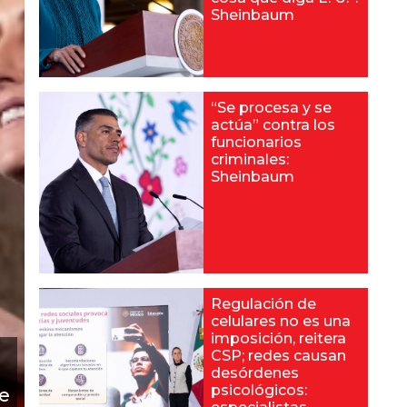
Sheinbaum
“Se procesa y se
actúa” contra los
funcionarios
criminales:
Sheinbaum
Regulación de
celulares no es una
imposición, reitera
CSP; redes causan
desórdenes
psicológicos:
de