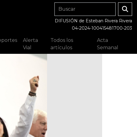
DIFUSIÓN de Esteban Rivera Rivera
04-2024-100415481700-203
portes
Alerta
Todos los
Acta
Vial
artículos
Semanal