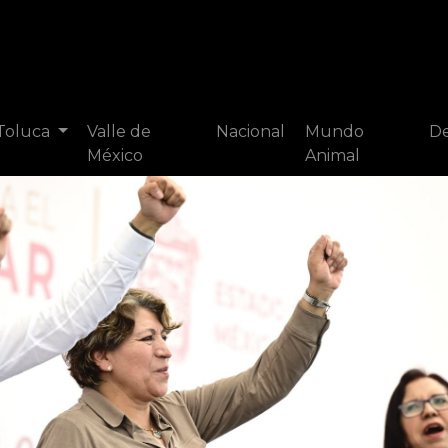
 Toluca
Valle de
Nacional
Mundo
De
México
Animal