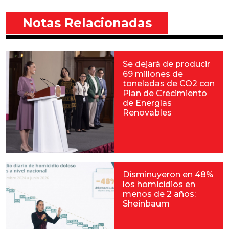
Notas Relacionadas
Se dejará de producir
69 millones de
toneladas de CO2 con
Plan de Crecimiento
de Energías
Renovables
Disminuyeron en 48%
los homicidios en
menos de 2 años:
Sheinbaum