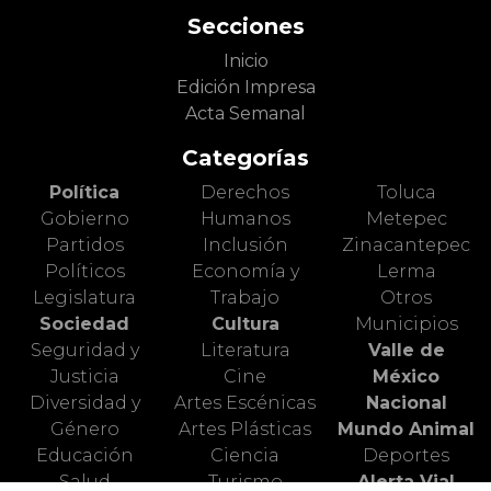
Secciones
Inicio
Edición Impresa
Acta Semanal
Categorías
Política
Derechos
Toluca
Gobierno
Humanos
Metepec
Partidos
Inclusión
Zinacantepec
Políticos
Economía y
Lerma
Legislatura
Trabajo
Otros
Sociedad
Cultura
Municipios
Seguridad y
Literatura
Valle de
Justicia
Cine
México
Diversidad y
Artes Escénicas
Nacional
Género
Artes Plásticas
Mundo Animal
Educación
Ciencia
Deportes
Salud
Turismo
Alerta Vial