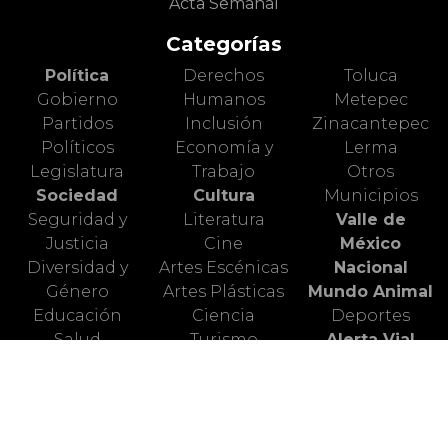
Acta Semanal
Categorías
Política
Derechos
Toluca
Gobierno
Humanos
Metepec
Partidos
Inclusión
Zinacantepec
Políticos
Economía y
Lerma
Legislatura
Trabajo
Otros
Sociedad
Cultura
Municipios
Seguridad y
Literatura
Valle de
Justicia
Cine
México
Diversidad y
Artes Escénicas
Nacional
Género
Artes Plásticas
Mundo Animal
Educación
Ciencia
Deportes
Salud
Turismo
Alerta Vial
Medio
Valle de
Ambiente
Toluca
Redes Sociales