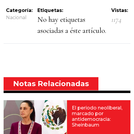
Categoría:
Etiquetas:
Vistas:
Nacional
No hay etiquetas
1174
asociadas a éste artículo.
Notas Relacionadas
El periodo neoliberal,
marcado por
antidemocracia:
Sheinbaum