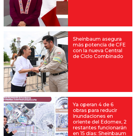
Sheinbaum asegura
más potencia de CFE
con la nueva Central
de Ciclo Combinado
Ya operan 4 de 6
obras para reducir
inundaciones en
oriente del Edomex, 2
restantes funcionarán
en 15 días: Sheinbaum