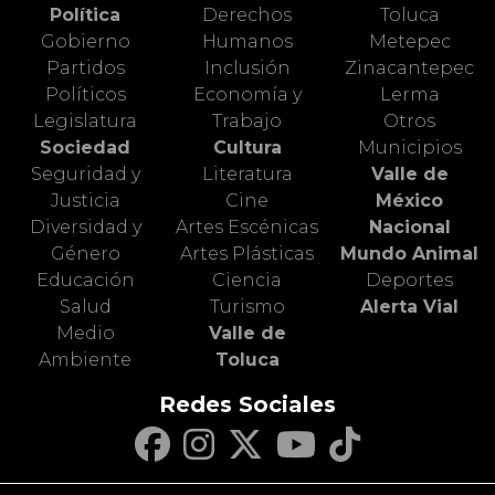
Política
Derechos
Toluca
Gobierno
Humanos
Metepec
Partidos
Inclusión
Zinacantepec
Políticos
Economía y
Lerma
Legislatura
Trabajo
Otros
Sociedad
Cultura
Municipios
Seguridad y
Literatura
Valle de
Justicia
Cine
México
Diversidad y
Artes Escénicas
Nacional
Género
Artes Plásticas
Mundo Animal
Educación
Ciencia
Deportes
Salud
Turismo
Alerta Vial
Medio
Valle de
Ambiente
Toluca
Redes Sociales