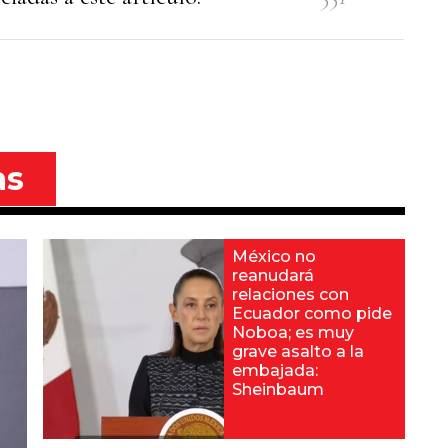
as
México no
reanudará
relaciones con
Ecuador como pide
Noboa; es muy
grave asalto a la
embajada:
Sheinbaum