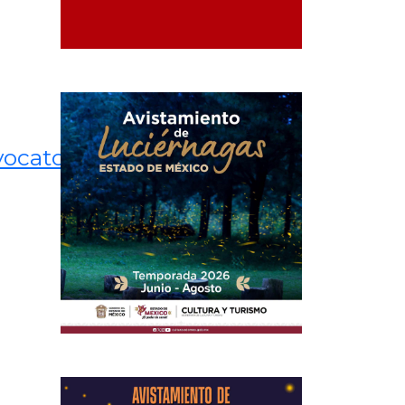
vocatoria_PED_2023.pdf
o