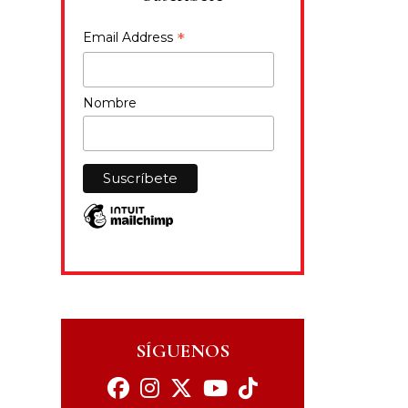
*
Email Address
Nombre
SÍGUENOS