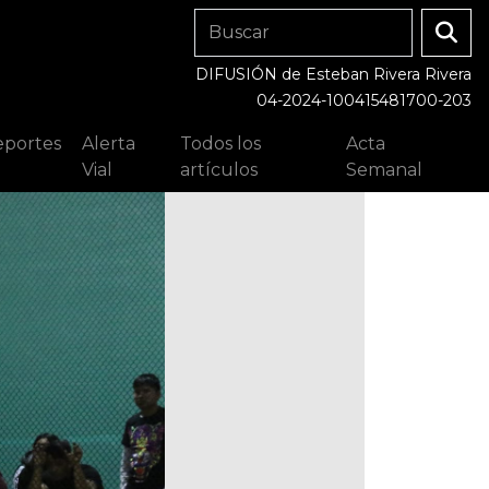
DIFUSIÓN de Esteban Rivera Rivera
04-2024-100415481700-203
portes
Alerta
Todos los
Acta
Vial
artículos
Semanal