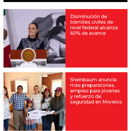
Disminución de
trámites civiles de
nivel federal alcanza
60% de avance
Sheinbaum anuncia
más preparatorias,
empleo para jóvenes
y refuerzo de
seguridad en Morelos