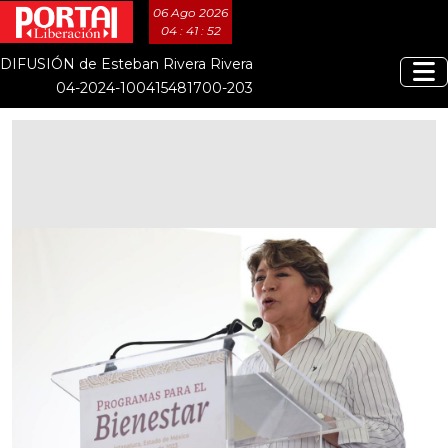
06 Ago 2026
04 : 41 : 53
DIFUSIÓN de Esteban Rivera Rivera
04-2024-100415481700-203