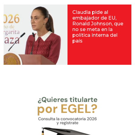
Claudia pide al
embajador de EU,
Ronald Johnson, que
no se meta en la
política interna del
país