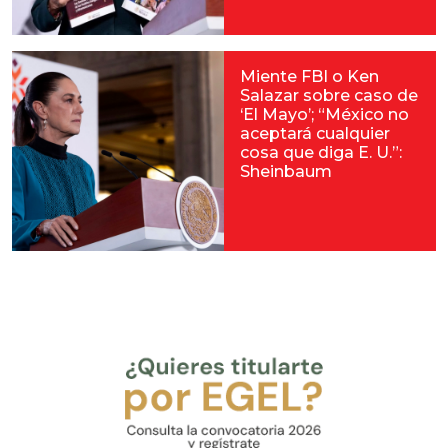
Miente FBI o Ken
Salazar sobre caso de
‘El Mayo’; “México no
aceptará cualquier
cosa que diga E. U.”:
Sheinbaum