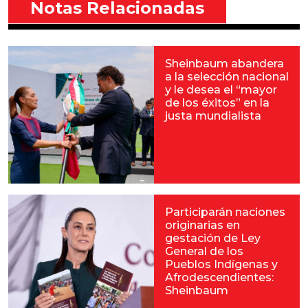
Notas Relacionadas
Sheinbaum abandera
a la selección nacional
y le desea el “mayor
de los éxitos” en la
justa mundialista
Participarán naciones
originarias en
gestación de Ley
General de los
Pueblos Indígenas y
Afrodescendientes:
Sheinbaum