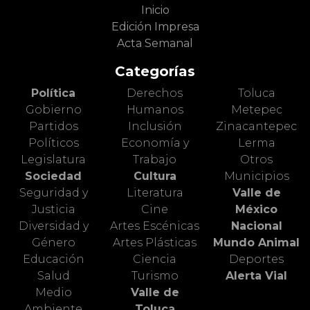
Inicio
Edición Impresa
Acta Semanal
Categorías
Política
Derechos
Toluca
Gobierno
Humanos
Metepec
Partidos
Inclusión
Zinacantepec
Políticos
Economía y
Lerma
Legislatura
Trabajo
Otros
Sociedad
Cultura
Municipios
Seguridad y
Literatura
Valle de
Justicia
Cine
México
Diversidad y
Artes Escénicas
Nacional
Género
Artes Plásticas
Mundo Animal
Educación
Ciencia
Deportes
Salud
Turismo
Alerta Vial
Medio
Valle de
Ambiente
Toluca