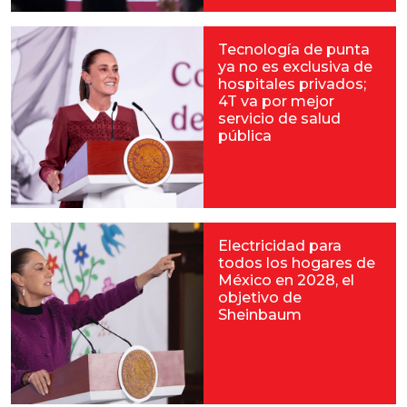
Tecnología de punta
ya no es exclusiva de
hospitales privados;
4T va por mejor
servicio de salud
pública
Electricidad para
todos los hogares de
México en 2028, el
objetivo de
Sheinbaum