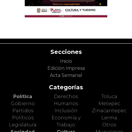
Secciones
Inicio
Edición Impresa
Acta Semanal
Categorías
Política
Derechos
Toluca
Gobierno
Humanos
Metepec
Partidos
Inclusión
Zinacantepec
Políticos
Economía y
Lerma
Legislatura
Trabajo
Otros
Sociedad
Cultura
Municipios