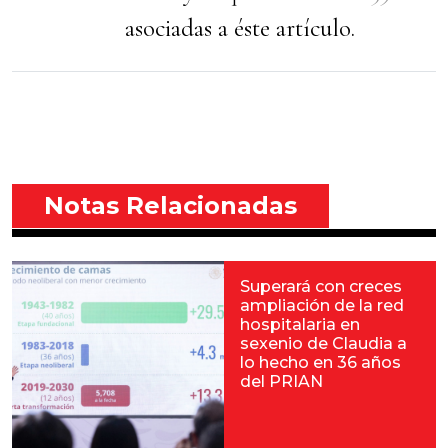
asociadas a éste artículo.
Notas Relacionadas
Superará con creces
ampliación de la red
hospitalaria en
sexenio de Claudia a
lo hecho en 36 años
del PRIAN