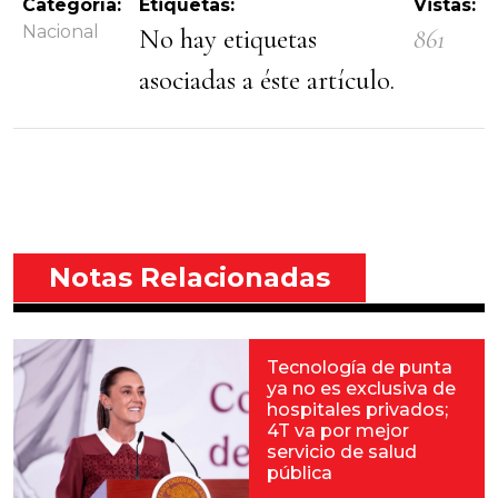
Categoría:
Etiquetas:
Vistas:
Nacional
No hay etiquetas
861
asociadas a éste artículo.
Notas Relacionadas
Tecnología de punta
ya no es exclusiva de
hospitales privados;
4T va por mejor
servicio de salud
pública