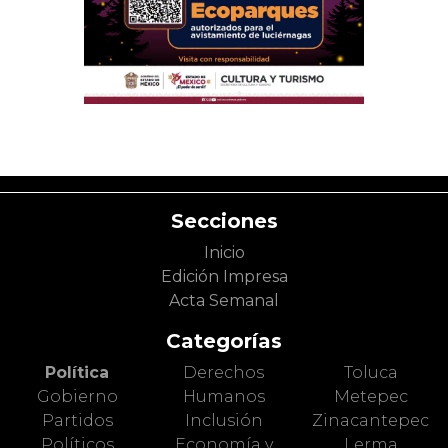
Secciones
Inicio
Edición Impresa
Acta Semanal
Categorías
Política
Derechos
Toluca
Gobierno
Humanos
Metepec
Partidos
Inclusión
Zinacantepec
Políticos
Economía y
Lerma